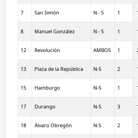
7
San Simón
N - S
1
8
Manuel González
N - S
1
12
Revolución
AMBOS
1
13
Plaza de la República
N-S
2
15
Hamburgo
N-S
1
17
Durango
N-S
3
18
Álvaro Obregón
N-S
2