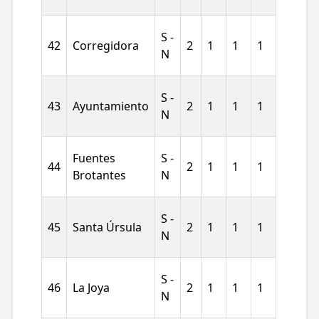
S -
42
Corregidora
2
1
1
1
N
S -
43
Ayuntamiento
2
1
1
1
N
Fuentes
S -
44
2
1
1
1
Brotantes
N
S -
45
Santa Úrsula
2
1
1
1
N
S -
46
La Joya
2
1
1
1
N