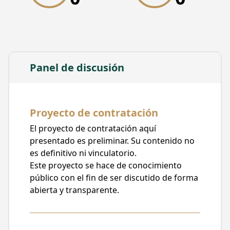
Confinado en los Corredores de Metrobús
Ente Público
Metrobús
Unidad responsable
Fideicomiso Irrevocable de Administración
Panel de discusión
Inversión y Pagos de Número 6628
Tipo de contratación
Prestación de Servicios
Proyecto de contratación
Posible método de contratación
El proyecto de contratación aquí
Adjudicación Directa
presentado es preliminar. Su contenido no
Posible carácter de la contratación
es definitivo ni vinculatorio.
Nacional
Este proyecto se hace de conocimiento
público con el fin de ser discutido de forma
Fecha de publicación
abierta y transparente.
30/08/2023, 08:00
Fecha límite para recibir comentarios
30/08/2023, 22:50