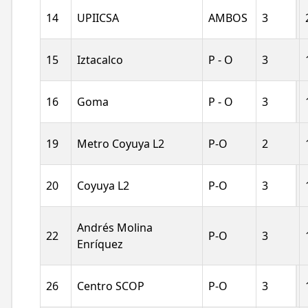
RFC
14
UPIICSA
AMBOS
3
15
Iztacalco
P - O
3
Contraseña
16
Goma
P - O
3
19
Metro Coyuya L2
P-O
2
20
Coyuya L2
P-O
3
Entra
Andrés Molina
22
P-O
3
Enríquez
26
Centro SCOP
P-O
3