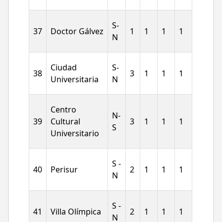
S-
37
Doctor Gálvez
1
1
1
1
N
Ciudad
S-
38
3
1
1
1
Universitaria
N
Centro
N-
39
Cultural
3
1
1
1
S
Universitario
S -
40
Perisur
2
1
1
1
N
S -
41
Villa Olímpica
2
1
1
1
N