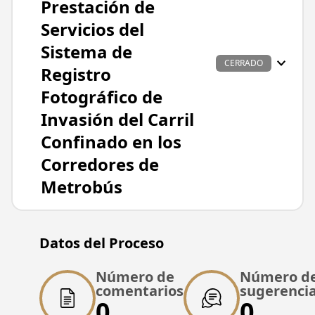
Prestación de
Servicios del
Sistema de
CERRADO
Registro
Fotográfico de
Invasión del Carril
Confinado en los
Corredores de
Metrobús
Datos principales
Datos del Proceso
Nombre del proyecto
Bases para la Adjudicación del Contrato de
Número de
Número d
Prestación de Servicios del Sistema de
comentarios
sugerenci
0
0
Registro Fotográfico de Invasión del Carril