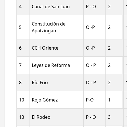
4
Canal de San Juan
P - O
2
Constitución de
5
O -P
2
Apatzingán
6
CCH Oriente
O -P
2
7
Leyes de Reforma
O - P
2
Iniciar 
8
Río Frío
O - P
2
10
Rojo Gómez
P-O
1
Proveedor
Ciudada
13
El Rodeo
P - O
3