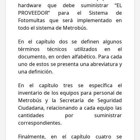
establecidos en dichas BASES.
hardware que debe suministrar “EL
La vigencia del CONTRATO será desde su
PROVEEDOR” para el Sistema de
firma hasta la firma del acta de
Fotomultas que será implementado en
desinstalación de la última línea en la cual
todo el sistema de Metrobús.
se haya desinstalado completamente el
equipo del Sistema de Fotomultas,
En el capítulo dos se definen algunos
conforme a los términos y condiciones
términos técnicos utilizados en el
previstos en el Modelo de CONTRATO y sus
documento, en orden alfabético. Para cada
anexos.
uno de estos se presenta una abreviatura y
una definición.
En el capítulo tres se específica el
inventario de los equipos para personal de
Metrobús y la Secretaría de Seguridad
Ciudadana, relacionando a cada equipo las
cantidades por suministrar
correspondientes.
Finalmente, en el capítulo cuatro se