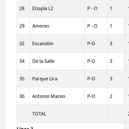
28
Etiopía L2
P - O
1
29
Amores
P - O
1
32
Escandón
P-O
3
34
De la Salle
P-O
3
35
Parque Lira
P-O
3
36
Antonio Maceo
P-O
2
TOTAL