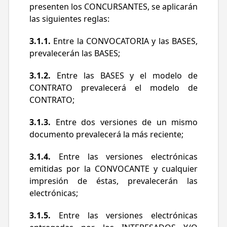
establecidos en dichas BASES.
presenten los CONCURSANTES, se aplicarán
La vigencia del CONTRATO será desde su
las siguientes reglas:
firma hasta la firma del acta de
3.1.1.
Entre la CONVOCATORIA y las BASES,
desinstalación de la última línea en la cual
prevalecerán las BASES;
se haya desinstalado completamente el
equipo del Sistema de Fotomultas,
3.1.2.
Entre las BASES y el modelo de
conforme a los términos y condiciones
CONTRATO prevalecerá el modelo de
previstos en el Modelo de CONTRATO y sus
CONTRATO;
anexos.
3.1.3.
Entre dos versiones de un mismo
documento prevalecerá la más reciente;
3.1.4.
Entre las versiones electrónicas
emitidas por la CONVOCANTE y cualquier
impresión de éstas, prevalecerán las
electrónicas;
3.1.5.
Entre las versiones electrónicas