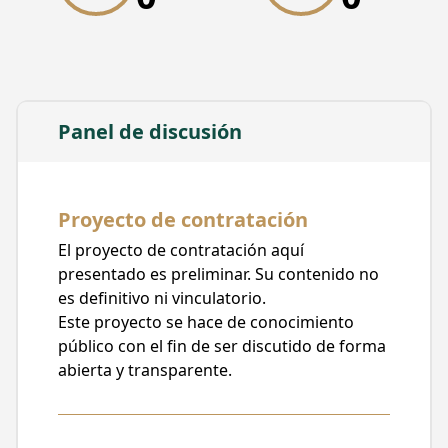
Confinado en los Corredores de Metrobús
Ente Público
Metrobús
Unidad responsable
Fideicomiso Irrevocable de Administración
Panel de discusión
Inversión y Pagos de Número 6628
Tipo de contratación
Prestación de Servicios
Proyecto de contratación
Posible método de contratación
El proyecto de contratación aquí
Adjudicación Directa
presentado es preliminar. Su contenido no
Posible carácter de la contratación
es definitivo ni vinculatorio.
Nacional
Este proyecto se hace de conocimiento
público con el fin de ser discutido de forma
Fecha de publicación
abierta y transparente.
30/08/2023, 08:00
Fecha límite para recibir comentarios
30/08/2023, 22:50