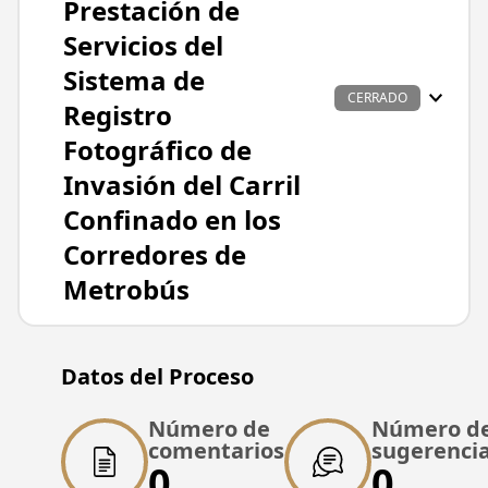
Prestación de
Servicios del
Sistema de
CERRADO
Registro
Fotográfico de
Invasión del Carril
Confinado en los
Corredores de
Metrobús
Datos principales
Datos del Proceso
Nombre del proyecto
Bases para la Adjudicación del Contrato de
Número de
Número d
Prestación de Servicios del Sistema de
comentarios
sugerenci
0
0
Registro Fotográfico de Invasión del Carril