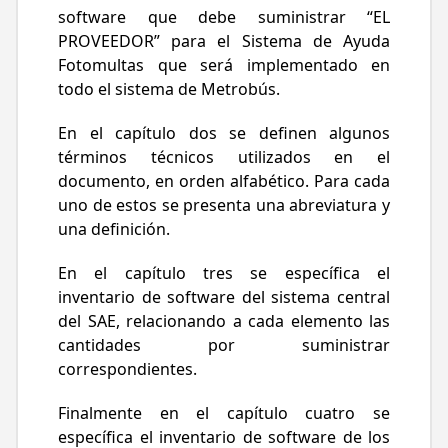
establecidos en dichas BASES.
software que debe suministrar “EL
La vigencia del CONTRATO será desde su
PROVEEDOR” para el Sistema de Ayuda
firma hasta la firma del acta de
Fotomultas que será implementado en
desinstalación de la última línea en la cual
todo el sistema de Metrobús.
se haya desinstalado completamente el
equipo del Sistema de Fotomultas,
En el capítulo dos se definen algunos
conforme a los términos y condiciones
términos técnicos utilizados en el
previstos en el Modelo de CONTRATO y sus
documento, en orden alfabético. Para cada
anexos.
uno de estos se presenta una abreviatura y
una definición.
En el capítulo tres se específica el
inventario de software del sistema central
del SAE, relacionando a cada elemento las
cantidades por suministrar
correspondientes.
Finalmente en el capítulo cuatro se
específica el inventario de software de los