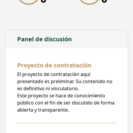
Confinado en los Corredores de Metrobús
Ente Público
Metrobús
Unidad responsable
Fideicomiso Irrevocable de Administración
Panel de discusión
Inversión y Pagos de Número 6628
Tipo de contratación
Prestación de Servicios
Proyecto de contratación
Posible método de contratación
El proyecto de contratación aquí
Adjudicación Directa
presentado es preliminar. Su contenido no
Posible carácter de la contratación
es definitivo ni vinculatorio.
Nacional
Este proyecto se hace de conocimiento
público con el fin de ser discutido de forma
Fecha de publicación
abierta y transparente.
30/08/2023, 08:00
Fecha límite para recibir comentarios
30/08/2023, 22:50