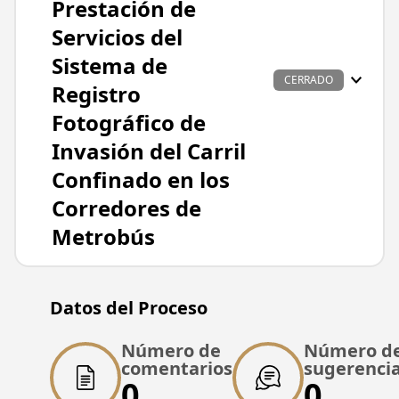
Prestación de
Servicios del
Sistema de
CERRADO
Registro
Fotográfico de
Invasión del Carril
Confinado en los
Corredores de
Metrobús
Datos principales
Datos del Proceso
Nombre del proyecto
Bases para la Adjudicación del Contrato de
Número de
Número d
Prestación de Servicios del Sistema de
comentarios
sugerenci
0
0
Registro Fotográfico de Invasión del Carril