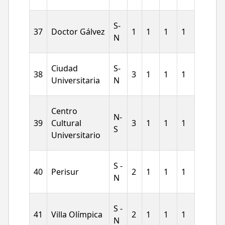
S-
37
Doctor Gálvez
1
1
1
1
N
Ciudad
S-
38
3
1
1
1
Universitaria
N
Centro
N-
39
Cultural
3
1
1
1
S
Universitario
S -
40
Perisur
2
1
1
1
N
S -
41
Villa Olímpica
2
1
1
1
N