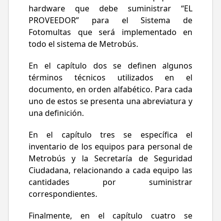
establecidos en dichas BASES.
hardware que debe suministrar “EL
La vigencia del CONTRATO será desde su
PROVEEDOR” para el Sistema de
firma hasta la firma del acta de
Fotomultas que será implementado en
desinstalación de la última línea en la cual
todo el sistema de Metrobús.
se haya desinstalado completamente el
equipo del Sistema de Fotomultas,
En el capítulo dos se definen algunos
conforme a los términos y condiciones
términos técnicos utilizados en el
previstos en el Modelo de CONTRATO y sus
documento, en orden alfabético. Para cada
anexos.
uno de estos se presenta una abreviatura y
una definición.
En el capítulo tres se específica el
inventario de los equipos para personal de
Metrobús y la Secretaría de Seguridad
Ciudadana, relacionando a cada equipo las
cantidades por suministrar
correspondientes.
Finalmente, en el capítulo cuatro se