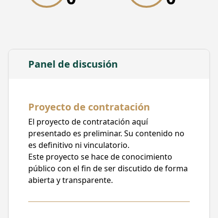
Confinado en los Corredores de Metrobús
Ente Público
Metrobús
Unidad responsable
Fideicomiso Irrevocable de Administración
Panel de discusión
Inversión y Pagos de Número 6628
Tipo de contratación
Prestación de Servicios
Proyecto de contratación
Posible método de contratación
El proyecto de contratación aquí
Adjudicación Directa
presentado es preliminar. Su contenido no
Posible carácter de la contratación
es definitivo ni vinculatorio.
Nacional
Este proyecto se hace de conocimiento
público con el fin de ser discutido de forma
Fecha de publicación
abierta y transparente.
30/08/2023, 08:00
Fecha límite para recibir comentarios
30/08/2023, 22:50