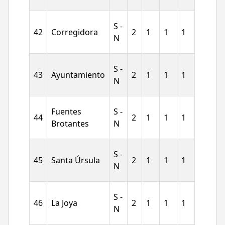
S -
42
Corregidora
2
1
1
1
N
S -
43
Ayuntamiento
2
1
1
1
N
Fuentes
S -
44
2
1
1
1
Brotantes
N
S -
45
Santa Úrsula
2
1
1
1
N
S -
46
La Joya
2
1
1
1
N