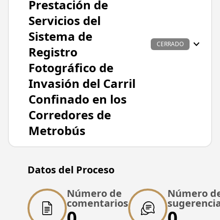
Prestación de
Servicios del
Sistema de
CERRADO
Registro
Fotográfico de
Invasión del Carril
Confinado en los
Corredores de
Metrobús
Datos principales
Datos del Proceso
Nombre del proyecto
Bases para la Adjudicación del Contrato de
Número de
Número d
Prestación de Servicios del Sistema de
comentarios
sugerenci
0
0
Registro Fotográfico de Invasión del Carril