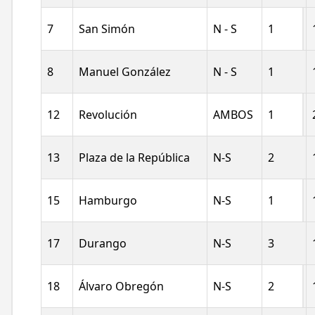
7
San Simón
N - S
1
8
Manuel González
N - S
1
12
Revolución
AMBOS
1
13
Plaza de la República
N-S
2
15
Hamburgo
N-S
1
17
Durango
N-S
3
18
Álvaro Obregón
N-S
2