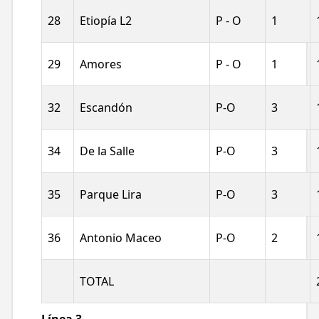
28
Etiopía L2
P - O
1
29
Amores
P - O
1
32
Escandón
P-O
3
34
De la Salle
P-O
3
35
Parque Lira
P-O
3
36
Antonio Maceo
P-O
2
TOTAL