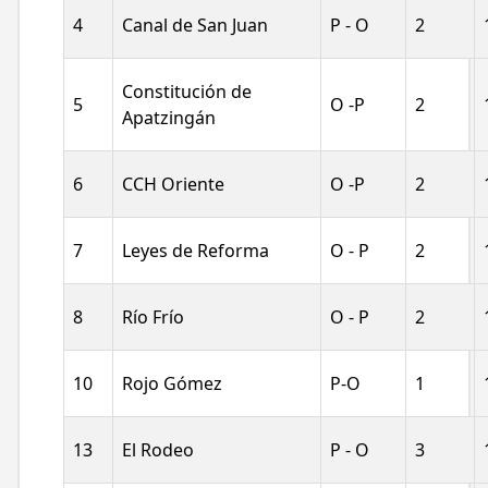
4
Canal de San Juan
P - O
2
Constitución de
5
O -P
2
Apatzingán
6
CCH Oriente
O -P
2
7
Leyes de Reforma
O - P
2
Iniciar 
8
Río Frío
O - P
2
10
Rojo Gómez
P-O
1
Proveedor
Ciudada
13
El Rodeo
P - O
3