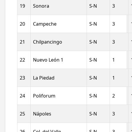
19
Sonora
S-N
3
20
Campeche
S-N
3
21
Chilpancingo
S-N
3
22
Nuevo León 1
S-N
1
23
La Piedad
S-N
1
24
Poliforum
S-N
2
25
Nápoles
S-N
3
26
Col. del Valle
S-N
3