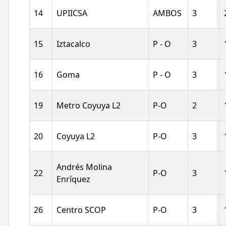
RFC
14
UPIICSA
AMBOS
3
15
Iztacalco
P - O
3
Contraseña
16
Goma
P - O
3
19
Metro Coyuya L2
P-O
2
20
Coyuya L2
P-O
3
Entra
Andrés Molina
22
P-O
3
Enríquez
26
Centro SCOP
P-O
3