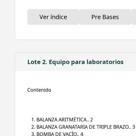
5311 - Equipo médico y de laboratorio.
5621 - Maquinaria y equipo industrial.
Ver índice
Pre Bases
Descripción del proyecto
La Licitación consiste en la
“Adquisición de mob
2023
, de acuerdo a las especificaciones estipul
Lote 2. Equipo para laboratorios
Contenido
BALANZA ARITMÉTICA.. 2
BALANZA GRANATARIA DE TRIPLE BRAZO.. 3
BOMBA DE VACÍO.. 4