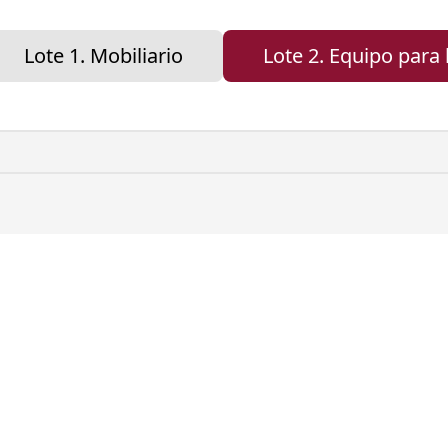
Lote 1. Mobiliario
Lote 2. Equipo para 
iliario escolar, equipos y accesorios de laboratorio para
adas en el Anexo Técnico de las presentes Pre - Bases.