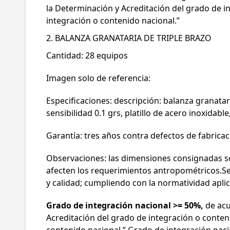
la Determinación y Acreditación del grado de i
integración o contenido nacional.”
2. BALANZA GRANATARIA DE TRIPLE BRAZO
Cantidad: 28 equipos
Imagen solo de referencia:
Especificaciones: descripción: balanza granat
sensibilidad 0.1 grs, platillo de acero inoxidable
Garantía: tres años contra defectos de fabricaci
Observaciones: las dimensiones consignadas so
afecten los requerimientos antropométricos.Se 
y calidad; cumpliendo con la normatividad apli
Grado de integración nacional >= 50%,
de acu
R
Acreditación del grado de integración o conten
contenido nacional.” Grado de integración naci