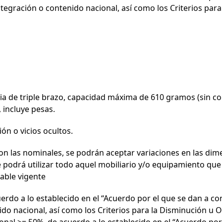
ntegración o contenido nacional, así como los Criterios par
aria de triple brazo, capacidad máxima de 610 gramos (sin 
, incluye pesas.
Iniciar sesión
ón o vicios ocultos.
n las nominales, se podrán aceptar variaciones en las dim
Proveedor
Ciudadano
Soc. Civil
podrá utilizar todo aquel mobiliario y/o equipamiento que s
cable vigente
erdo a lo establecido en el “Acuerdo por el que se dan a c
FC
ido nacional, así como los Criterios para la Disminución u 
onal >= 50%, de acuerdo a lo establecido en el “Acuerdo po