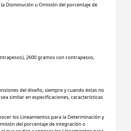
a la Disminución u Omisión del porcentaje de
contrapesos), 2600 gramos con contrapesos,
ensiones del diseño, siempre y cuando éstas no
ea similar en especificaciones, características
onocer los Lineamientos para la Determinación y
Omisión del porcentaje de integración o
r el que se dan a conocer los Lineamientos para