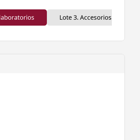
laboratorios
Lote 3. Accesorios de labora
 planteles del IEMS”
, para el ejercicio fiscal