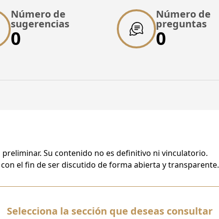
PO
Instituto de Educación Media Superior
DI
Número de
Número de
sugerencias
preguntas
0
0
Posible método de contratación
Po
Licitación Pública
Na
Fecha límite para recibir comentarios
18/09/2023, 16:32
reliminar. Su contenido no es definitivo ni vinculatorio.
on el fin de ser discutido de forma abierta y transparente.
laboratorio.
ecreativo.
Selecciona la sección que deseas consultar