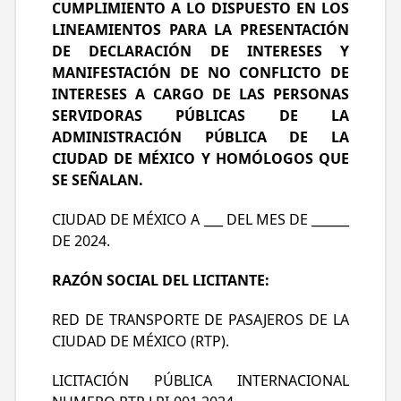
CUMPLIMIENTO A LO DISPUESTO EN LOS
PANORÁMICA DE 360°, CÁMARA DE
LINEAMIENTOS PARA LA PRESENTACIÓN
REVERSA, CON PANTALLA DE 10” MÍNIMO
DE DECLARACIÓN DE INTERESES Y
EN TABLERO, ACCESIBILIDAD UNIVERSAL AL
MANIFESTACIÓN DE NO CONFLICTO DE
100% PARA PERSONAS CON DISCAPACIDAD;
INTERESES A CARGO DE LAS PERSONAS
INCLUYE INSTALACIÓN DE
SERVIDORAS PÚBLICAS DE LA
INFRAESTRUCTURA DE CARGA ELÉCTRICA
ADMINISTRACIÓN PÚBLICA DE LA
EN GENERAL DE AUTOBUSES.
CIUDAD DE MÉXICO Y HOMÓLOGOS QUE
SE SEÑALAN.
CIUDAD DE MÉXICO A ___ DEL MES DE ______
DE 2024.
RAZÓN SOCIAL DEL LICITANTE:
RED DE TRANSPORTE DE PASAJEROS DE LA
CIUDAD DE MÉXICO (RTP).
LICITACIÓN PÚBLICA INTERNACIONAL