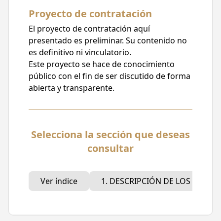
Licitación Pública
Proyecto de contratación
Posible carácter de la contratación
El proyecto de contratación aquí
Internacional
presentado es preliminar. Su contenido no
es definitivo ni vinculatorio.
Fecha de publicación
Este proyecto se hace de conocimiento
29/02/2024, 12:39
público con el fin de ser discutido de forma
Fecha límite para recibir comentarios
abierta y transparente.
08/03/2024, 15:00
Partidas Presupuestarias
Selecciona la sección que deseas
5412 - Vehiculos y equipo terrestre
destinados a servicios públicos y la
consultar
operación de programas públicos.
Ver índice
1. DESCRIPCIÓN DE LOS BIENES
Descripción del proyecto
AUTOBÚS ELÉCTRICO NUEVO, PARA
PRESTAR EL SERVICIO PÚBLICO DE