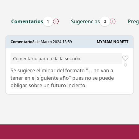
Comentarios
Sugerencias
Preg
1
0
Comentario
8 de March 2024 13:59
MYRIAM NORETT
Comentario para toda la sección
0
Se sugiere eliminar del formato "… no van a
tener en el siguiente año" pues no se puede
obligar sobre un futuro incierto.
Iniciar 
Proveedor
Ciudada