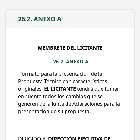
TRANSPORTE DE PASAJEROS; CONTROL
DELANTERO; MOTOR ELÉCTRICO
ALIMENTADO POR BATERÍAS; LONGITUD DE
26.2. ANEXO A
12.0 METROS; CAPACIDAD DE 90 A 100
PASAJEROS; SUSPENSIÓN NEUMÁTICA CON
CONTROL ELECTRÓNICO AUTONIVELABLE
EN AMBOS EJES Y CON ARRODILLAMIENTO;
MEMBRETE DEL LICITANTE
DIRECCIÓN ASISTIDA HIDRÁULICAMENTE;
FRENOS NEUMÁTICOS DE DISCO EN AMBOS
26.2. ANEXO A
EJES, CON SISTEMA ABS, EBS, ASR y ESP,
Formato para la presentación de la
CON 2 BOLSAS DE AIRE EN EL EJE
Propuesta Técnica con características
DELANTERO Y CUATRO BOLSAS DE AIRE EN
originales, EL
LICITANTE
tendrá que tomar
EJE TRASERO; LLANTAS RADIALES DE
en cuenta todos los cambios que se
APLICACIÓN URBANA Y TODA POSICIÓN;
generen de la Junta de Aclaraciones para la
SISTEMA ELÉCTRICO DE 24 VOLTS
presentación de su propuesta
.
MULTIPLEXADO; CON SISTEMA DE
VENTILACIÓN Y EXTRACCIÓN DE AIRE;
CUATRO CÁMARAS DE VIGILANCIA; RADIO
DE COMUNICACIÓN Y WIFI; CÁMARA
DIRIGIDO A:
DIRECCIÓN EJECUTIVA DE