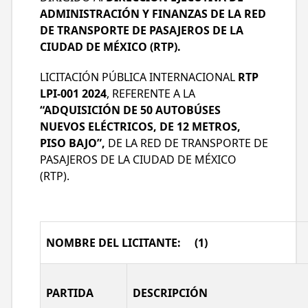
PANORÁMICA DE 360°, CÁMARA DE
ADMINISTRACIÓN Y FINANZAS DE LA
RED
REVERSA, CON PANTALLA DE 10” MÍNIMO
DE TRANSPORTE DE PASAJEROS DE LA
EN TABLERO, ACCESIBILIDAD UNIVERSAL AL
CIUDAD DE MÉXICO (RTP).
100% PARA PERSONAS CON DISCAPACIDAD;
INCLUYE INSTALACIÓN DE
LICITACIÓN PÚBLICA INTERNACIONAL
RTP
INFRAESTRUCTURA DE CARGA ELÉCTRICA
LPI-001 2024
, REFERENTE A LA
EN GENERAL DE AUTOBUSES.
“ADQUISICIÓN DE 50 AUTOBÚSES
NUEVOS ELÉCTRICOS, DE 12 METROS,
PISO BAJO”,
DE LA RED DE TRANSPORTE DE
PASAJEROS DE LA CIUDAD DE MÉXICO
(RTP).
NOMBRE DEL LICITANTE: (1)
PARTIDA
DESCRIPCIÓN