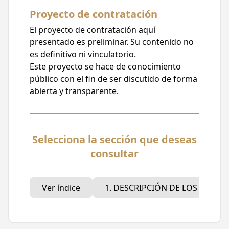
Licitación Pública
Proyecto de contratación
Posible carácter de la contratación
El proyecto de contratación aquí
Internacional
presentado es preliminar. Su contenido no
es definitivo ni vinculatorio.
Fecha de publicación
Este proyecto se hace de conocimiento
29/02/2024, 12:39
público con el fin de ser discutido de forma
Fecha límite para recibir comentarios
abierta y transparente.
08/03/2024, 15:00
Partidas Presupuestarias
Selecciona la sección que deseas
5412 - Vehiculos y equipo terrestre
destinados a servicios públicos y la
consultar
operación de programas públicos.
Ver índice
1. DESCRIPCIÓN DE LOS BIENES
Descripción del proyecto
AUTOBÚS ELÉCTRICO NUEVO, PARA
PRESTAR EL SERVICIO PÚBLICO DE