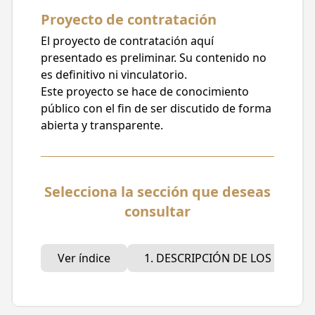
Licitación Pública
Proyecto de contratación
Posible carácter de la contratación
El proyecto de contratación aquí
Internacional
presentado es preliminar. Su contenido no
es definitivo ni vinculatorio.
Fecha de publicación
Este proyecto se hace de conocimiento
29/02/2024, 12:39
público con el fin de ser discutido de forma
Fecha límite para recibir comentarios
abierta y transparente.
08/03/2024, 15:00
Partidas Presupuestarias
Selecciona la sección que deseas
5412 - Vehiculos y equipo terrestre
destinados a servicios públicos y la
consultar
operación de programas públicos.
Ver índice
1. DESCRIPCIÓN DE LOS BIENES
Descripción del proyecto
AUTOBÚS ELÉCTRICO NUEVO, PARA
PRESTAR EL SERVICIO PÚBLICO DE