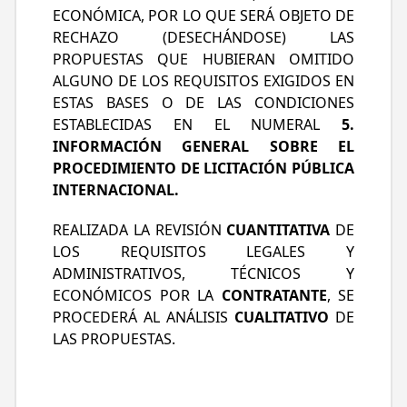
PANORÁMICA DE 360°, CÁMARA DE
ECONÓMICA, POR LO QUE SERÁ OBJETO DE
REVERSA, CON PANTALLA DE 10” MÍNIMO
RECHAZO (DESECHÁNDOSE) LAS
EN TABLERO, ACCESIBILIDAD UNIVERSAL AL
PROPUESTAS QUE HUBIERAN OMITIDO
100% PARA PERSONAS CON DISCAPACIDAD;
ALGUNO DE LOS REQUISITOS EXIGIDOS EN
INCLUYE INSTALACIÓN DE
ESTAS BASES O DE LAS CONDICIONES
INFRAESTRUCTURA DE CARGA ELÉCTRICA
ESTABLECIDAS EN EL NUMERAL
5.
EN GENERAL DE AUTOBUSES.
INFORMACIÓN GENERAL SOBRE EL
PROCEDIMIENTO DE LICITACIÓN PÚBLICA
INTERNACIONAL.
REALIZADA LA REVISIÓN
CUANTITATIVA
DE
LOS REQUISITOS LEGALES Y
ADMINISTRATIVOS, TÉCNICOS Y
ECONÓMICOS POR LA
CONTRATANTE
, SE
PROCEDERÁ AL ANÁLISIS
CUALITATIVO
DE
LAS PROPUESTAS.