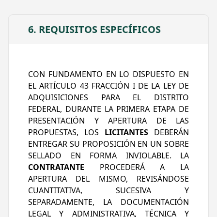
TRANSPORTE DE PASAJEROS; CONTROL
DELANTERO; MOTOR ELÉCTRICO
ALIMENTADO POR BATERÍAS; LONGITUD DE
6. REQUISITOS ESPECÍFICOS
12.0 METROS; CAPACIDAD DE 90 A 100
PASAJEROS; SUSPENSIÓN NEUMÁTICA CON
CONTROL ELECTRÓNICO AUTONIVELABLE
EN AMBOS EJES Y CON ARRODILLAMIENTO;
CON FUNDAMENTO EN LO DISPUESTO EN
DIRECCIÓN ASISTIDA HIDRÁULICAMENTE;
EL ARTÍCULO 43 FRACCIÓN I DE LA LEY DE
FRENOS NEUMÁTICOS DE DISCO EN AMBOS
ADQUISICIONES PARA EL DISTRITO
EJES, CON SISTEMA ABS, EBS, ASR y ESP,
FEDERAL, DURANTE LA PRIMERA ETAPA DE
CON 2 BOLSAS DE AIRE EN EL EJE
PRESENTACIÓN Y APERTURA DE LAS
DELANTERO Y CUATRO BOLSAS DE AIRE EN
PROPUESTAS, LOS
LICITANTES
DEBERÁN
EJE TRASERO; LLANTAS RADIALES DE
ENTREGAR SU PROPOSICIÓN EN UN SOBRE
APLICACIÓN URBANA Y TODA POSICIÓN;
SELLADO EN FORMA INVIOLABLE. LA
SISTEMA ELÉCTRICO DE 24 VOLTS
CONTRATANTE
PROCEDERÁ A LA
MULTIPLEXADO; CON SISTEMA DE
APERTURA DEL MISMO, REVISÁNDOSE
VENTILACIÓN Y EXTRACCIÓN DE AIRE;
CUANTITATIVA, SUCESIVA Y
CUATRO CÁMARAS DE VIGILANCIA; RADIO
SEPARADAMENTE, LA DOCUMENTACIÓN
DE COMUNICACIÓN Y WIFI; CÁMARA
LEGAL Y ADMINISTRATIVA, TÉCNICA Y